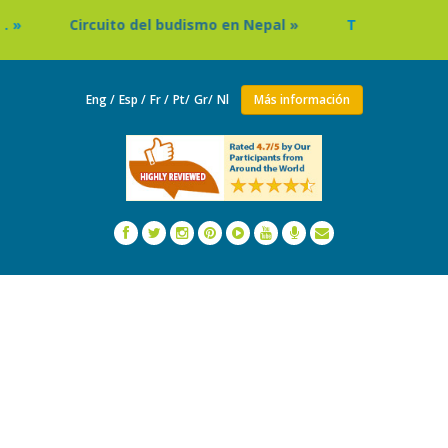
ito del budismo en Nepal »
Tailandia: Programa de esta
Eng /
Esp /
Fr /
Pt/
Gr/
Nl
Más información