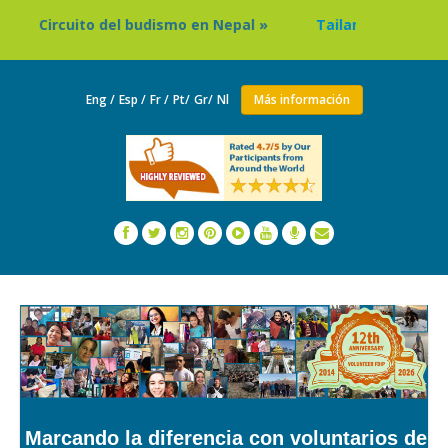
to del budismo en Nepal »
Tailandia: Programa de estan
Eng /
Esp /
Fr /
Pt/
Gr/
Nl
Más información
Marcando la diferencia con voluntarios de