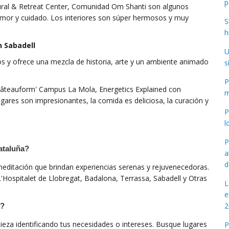
p
Rural & Retreat Center, Comunidad Om Shanti son algunos
amor y cuidado. Los interiores son súper hermosos y muy
S
h
n Sabadell
U
cos y ofrece una mezcla de historia, arte y un ambiente animado
s
P
hâteauform' Campus La Mola, Energetics Explained con
m
ugares son impresionantes, la comida es deliciosa, la curación y
P
l
P
ataluña?
a
d
meditación que brindan experiencias serenas y rejuvenecedoras.
'Hospitalet de Llobregat, Badalona, ​​Terrassa, Sabadell y Otras
L
e
2
a?
pieza identificando tus necesidades o intereses. Busque lugares
P