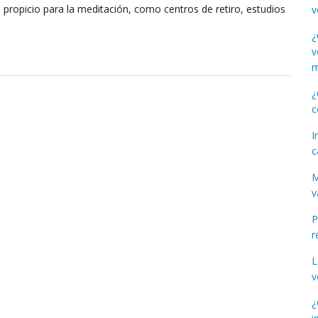
 propicio para la meditación, como centros de retiro, estudios
v
¿
v
m
¿
c
I
c
M
v
P
r
L
v
¿