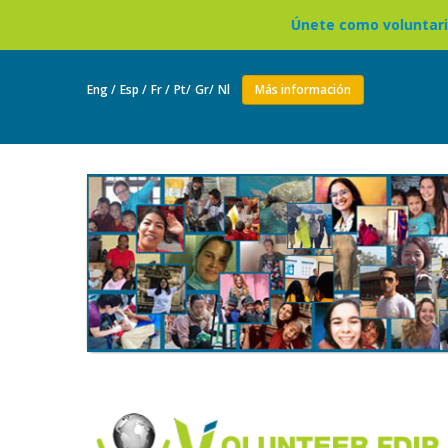
Únete como voluntario para vivir en un 
Eng /
Esp /
Fr /
Pt/
Gr/
Nl
Más información