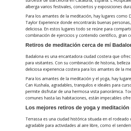
suroeste de Barcelona en Cataluña, España. L'Hospitale
alberga varios festivales, conciertos y exposiciones dur
Para los amantes de la meditación, hay lugares com
Taylor Experience donde encontrarás buenas personas, 
deliciosa. En estos lugares todo se reúne para compa
combinación de ejercicios y contenido científico, gran
Retiros de meditación cerca de mí Badalo
Badalona es una encantadora ciudad costera que ofrece
para visitantes. Con su combinación de historia, bellez
deliciosa experiencia costera para los amantes de la medi
Para los amantes de la meditación y el yoga, hay lugare
Can Kushala, agradables, tranquilos e ideales para curso
permite disfrutar de una hermosa vista panorámica. Toda
comunes hasta las habitaciones, están impecables of
Los mejores retiros de yoga y meditación
Terrassa es una ciudad histórica situada en el rodeado
agradable para actividades al aire libre, como el sende