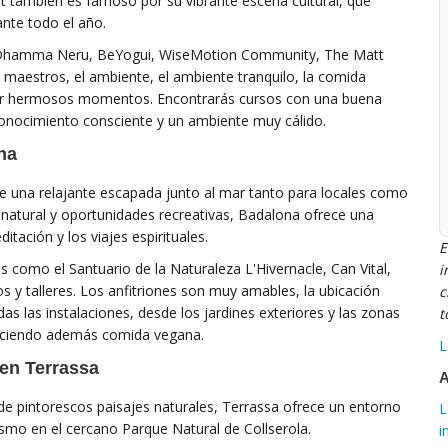
t también es famoso por su vibrante escena cultural, que
ante todo el año.
o Dhamma Neru, BeYogui, WiseMotion Community, The Matt
maestros, el ambiente, el ambiente tranquilo, la comida
rtir hermosos momentos. Encontrarás cursos con una buena
 conocimiento consciente y un ambiente muy cálido.
na
 una relajante escapada junto al mar tanto para locales como
a natural y oportunidades recreativas, Badalona ofrece una
tación y los viajes espirituales.
E
s como el Santuario de la Naturaleza L'Hivernacle, Can Vital,
i
s y talleres. Los anfitriones son muy amables, la ubicación
c
s las instalaciones, desde los jardines exteriores y las zonas
t
reciendo además comida vegana.
L
 en Terrassa
A
 de pintorescos paisajes naturales, Terrassa ofrece un entorno
L
rismo en el cercano Parque Natural de Collserola.
i