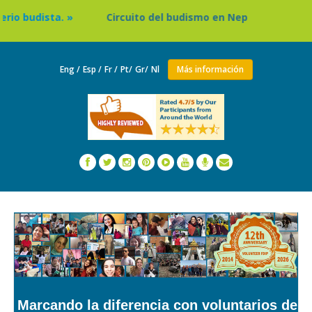
 »
Circuito del budismo en Nepal »
Tailandia: Prog
Eng /
Esp /
Fr /
Pt/
Gr/
Nl
Más información
Marcando la diferencia con voluntarios de