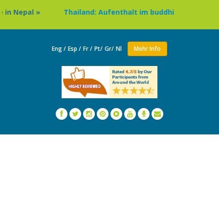
»
Thailand: Aufenthalt im buddhistischen Kloster & Te
Eng /
Esp /
Fr /
Pt/
Gr/
Nl
Mehr Info