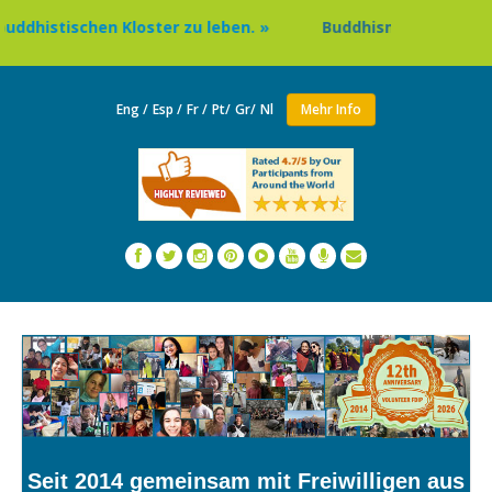
schen Kloster zu leben. »
Buddhismus-Rundreise in Nepa
Eng /
Esp /
Fr /
Pt/
Gr/
Nl
Mehr Info
Seit 2014 gemeinsam mit Freiwilligen aus